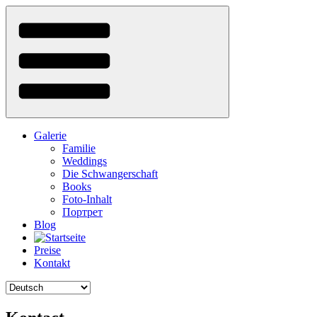
Direkt
zum
Inhalt
Galerie
Familie
Weddings
Die Schwangerschaft
Books
Foto-Inhalt
Портрет
Blog
Preise
Kontakt
Select
your
language